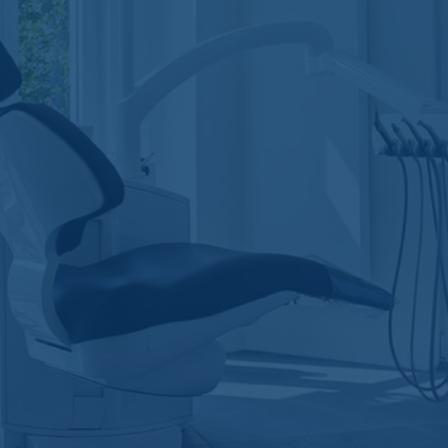
Tel:
02 307 88 19
Voor uw noodgevallen en afspraken
,
afspraken kunnen online worden gemaakt
via
Progenda
of telefonisch.
Openingstijden:
Maandag tot vrijdag van
9u tot 18u.
Adres:
Van Volxemlaan 15, 1190
Vorst