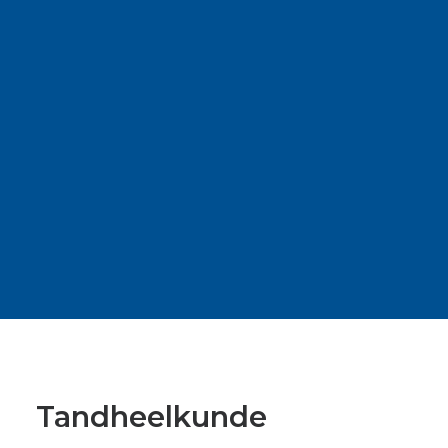
hebt.
Wij behandelen onze patiënten met de
grootste zorg en respecteren de regels
van de hygiëne op medisch gebied.
Wij ontvangen u elke dag, van maandag
tot vrijdag, op afspraak. Tandheelkundige
spoedgevallen zijn ook op afspraak.
Tandheelkunde