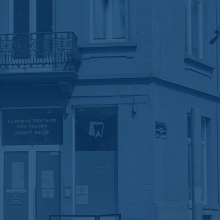
Tel:
02 307 88 19
Voor uw noodgevallen en afspraken
,
afspraken kunnen online worden gemaakt
via
Progenda
of telefonisch.
Openingstijden:
Maandag tot vrijdag van
9u tot 18u.
Adres:
Van Volxemlaan 15, 1190