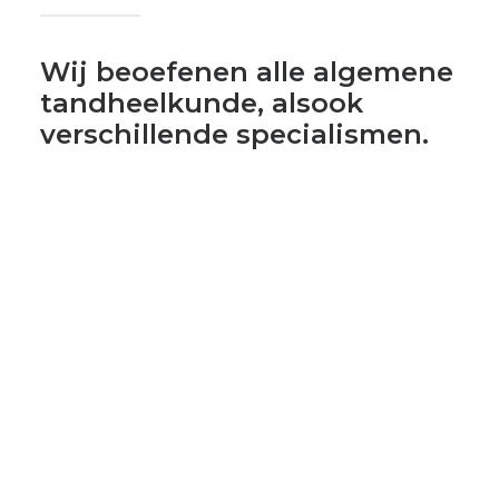
Wij beoefenen alle algemene
tandheelkunde, alsook
verschillende specialismen.
Algemene tandheelkunde
Implantologie
Endodontie
Cosmetische tandheelkunde
Vaste en uitneembare tandprothesen
Bleken van de tanden