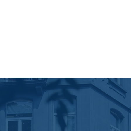
Parodontologie
Orthodontie
Pedodontie
VAN VOLXEM
TANDHEELKUNDIGE
KLINIEK